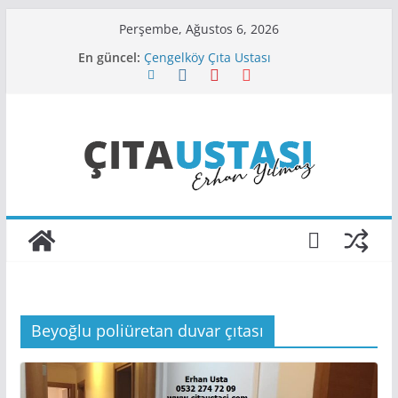
Skip
Perşembe, Ağustos 6, 2026
Aksaray Çıta Ustası
to
En güncel:
Çengelköy Çıta Ustası
content
Cihangir Çıta Ustası
Beylerbeyi Çıta Firması
Atakent Çıta Uygulama Ustası
Beyoğlu poliüretan duvar çıtası