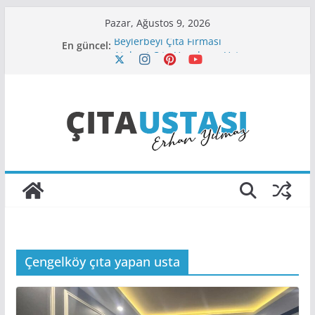
Skip
Pazar, Ağustos 9, 2026
to
En güncel:
Beylerbeyi Çıta Firması
content
Atakent Çıta Uygulama Ustası
Aksaray Çıta Ustası
Çengelköy Çıta Ustası
Cihangir Çıta Ustası
Çengelköy çıta yapan usta