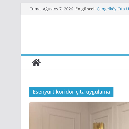
Skip
En güncel:
Çengelköy Çıta U
Cuma, Ağustos 7, 2026
to
Cihangir Çıta Us
Beylerbeyi Çıta 
content
Atakent Çıta Uy
Aksaray Çıta Ust
Esenyurt koridor çıta uygulama
ÇITA MODELLERI
Çıta Modelleri