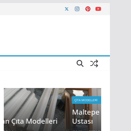
ÇITA MODELLERI
HIZMET BÖLGELERIMIZ
Maltepe Duvar Çıta
ÇITA MODE
i
Ustası
Güneş