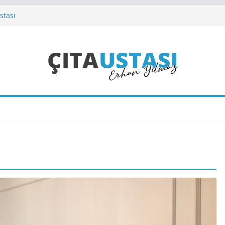
stası
tası
Firması
gulama Ustası
ası
ÇITA MODELLERI
Poliüretan Çıta Modeller