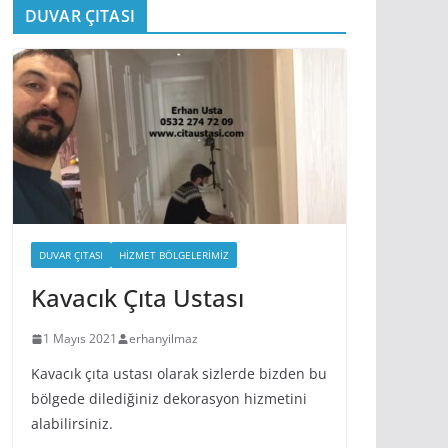
DUVAR ÇITASI
DUVAR ÇITASI
HIZMET BÖLGELERIMIZ
Kavacık Çıta Ustası
1 Mayıs 2021
erhanyilmaz
Kavacık çıta ustası olarak sizlerde bizden bu
bölgede dilediğiniz dekorasyon hizmetini
alabilirsiniz.