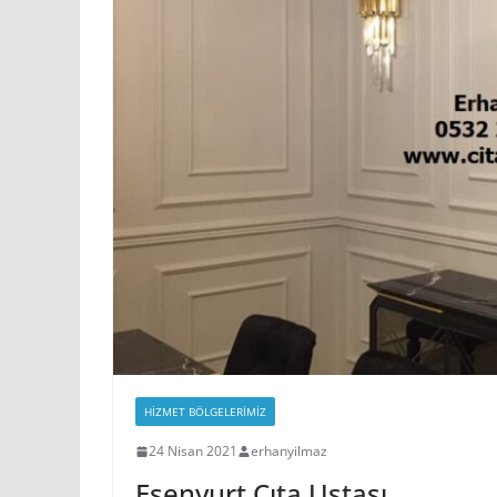
27 Nisan 2021
erhanyilm
HIZMET BÖLGELERIMIZ
24 Nisan 2021
erhanyilmaz
Esenyurt Çıta Ustası