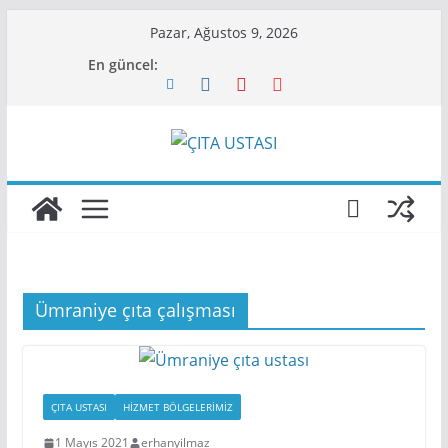
Skip
Pazar, Ağustos 9, 2026
to
En güncel:
content
Ümraniye çıta çalışması
ÇITA USTASI
HIZMET BÖLGELERIMIZ
1 Mayıs 2021
erhanyilmaz