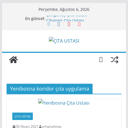
Skip
Perşembe, Ağustos 6, 2026
to
Çengelköy Çıta Ustası
En güncel:
content
Cihangir Çıta Ustası
Beylerbeyi Çıta Firması
Atakent Çıta Uygulama Ustası
Aksaray Çıta Ustası
Yenibosna koridor çıta uygulama
ÇITA USTASI
30 Nisan 2021
erhanyilmaz