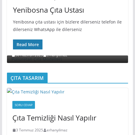
Yenibosna Çıta Ustası
Yenibosna çıta ustası için bizlere dilerseniz telefon ile
dilerseniz WhatsApp ile dilerseniz
ÇITA MODELLERI
Read More
Poliüretan Çıta Modelleri
30 Haziran 2025
erhanyilmaz
ÇITA TASARIM
SORU CEVAP
Çıta Temizliği Nasıl Yapılır
3 Temmuz 2025
erhanyilmaz