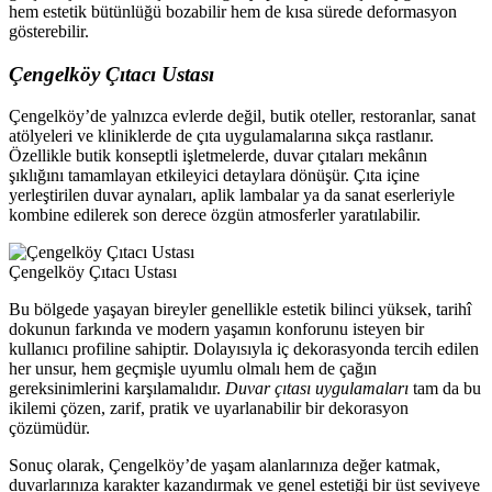
hem estetik bütünlüğü bozabilir hem de kısa sürede deformasyon
gösterebilir.
Çengelköy Çıtacı Ustası
Çengelköy’de yalnızca evlerde değil, butik oteller, restoranlar, sanat
atölyeleri ve kliniklerde de çıta uygulamalarına sıkça rastlanır.
Özellikle butik konseptli işletmelerde, duvar çıtaları mekânın
şıklığını tamamlayan etkileyici detaylara dönüşür. Çıta içine
yerleştirilen duvar aynaları, aplik lambalar ya da sanat eserleriyle
kombine edilerek son derece özgün atmosferler yaratılabilir.
Çengelköy Çıtacı Ustası
Bu bölgede yaşayan bireyler genellikle estetik bilinci yüksek, tarihî
dokunun farkında ve modern yaşamın konforunu isteyen bir
kullanıcı profiline sahiptir. Dolayısıyla iç dekorasyonda tercih edilen
her unsur, hem geçmişle uyumlu olmalı hem de çağın
gereksinimlerini karşılamalıdır.
Duvar çıtası uygulamaları
tam da bu
ikilemi çözen, zarif, pratik ve uyarlanabilir bir dekorasyon
çözümüdür.
Sonuç olarak, Çengelköy’de yaşam alanlarınıza değer katmak,
duvarlarınıza karakter kazandırmak ve genel estetiği bir üst seviyeye