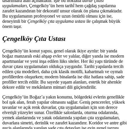
tasarımlara alan açmaktadır. İşte bu noktada
duvar çıtası
uygulamaları
, Çengelköy’ün hem tarihî hem çağdaş yapılarına
zarafet kazandıran bir dekoratif unsur olarak ön plana çıkmaktadır.
Bu uygulamanın profesyonel ve uzun ömürlü olması için ise,
deneyimli bir
Çengelköy çıta uygulama ustası
ile çalışmak büyük
önem taşır.
Çengelköy Çıta Ustası
Çengelköy’ün konut yapısı, genel olarak ikiye ayrılır: bir yanda
boğaz manzaralı eski ahşap evler ve yalılar, diğer yanda ise modern
apartmanlar ve yeni inşa edilen lüks siteler. Her iki yapı türünde de
duvar çıtası uygulamaları oldukça yaygındır. Tarihi yapılarda tercih
edilen çıta modelleri, daha çok klasik motifli, kabartmalı ve oymalı
profillerden oluşurken; modern binalarda ise düz hatlara sahip, sade
profiller tercih edilir. Bu sayede yaşam alanları, estetik bir ahenkle
dekore edilir ve mekânların mimari dili güçlendirilir.
Çengelköy’ün Boğaz’a yakın konumu, bölgedeki evlerin genellikle
bol ışık alan, ferah yapılar olmasını sağlar. Geniş pencereler, yüksek
tavanlar ve açık renk duvarlar, çıta uygulamaları için son derece
elverişli yüzeyler sunar. Özellikle salonlarda, oturma odalarında,
yemek alanlarında ve yatak odalarında yapılan çıta uygulamaları,
duvarlara simetri, derinlik ve zarafet kazandırır. Koridor ve antre gibi
geçiş alanlarında yapılan sade çıta detayları ise evin genel tarzını