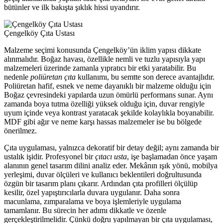
bütünler ve ilk bakışta şıklık hissi uyandırır.
Çengelköy Çıta Ustası
Malzeme seçimi konusunda Çengelköy’ün iklim yapısı dikkate
alınmalıdır. Boğaz havası, özellikle nemli ve tuzlu yapısıyla yapı
malzemeleri üzerinde zamanla yıpratıcı bir etki yaratabilir. Bu
nedenle
poliüretan çıta
kullanımı, bu semtte son derece avantajlıdır.
Poliüretan hafif, esnek ve neme dayanıklı bir malzeme olduğu için
Boğaz çevresindeki yapılarda uzun ömürlü performans sunar. Aynı
zamanda boya tutma özelliği yüksek olduğu için, duvar rengiyle
uyum içinde veya kontrast yaratacak şekilde kolaylıkla boyanabilir.
MDF gibi ağır ve neme karşı hassas malzemeler ise bu bölgede
önerilmez.
Çıta uygulaması, yalnızca dekoratif bir detay değil; aynı zamanda bir
ustalık işidir. Profesyonel bir
çıtacı usta
, işe başlamadan önce yaşam
alanının genel tasarım dilini analiz eder. Mekânın ışık yönü, mobilya
yerleşimi, duvar ölçüleri ve kullanıcı beklentileri doğrultusunda
özgün bir tasarım planı çıkarır. Ardından çıta profilleri ölçülüp
kesilir, özel yapıştırıcılarla duvara uygulanır. Daha sonra
macunlama, zımparalama ve boya işlemleriyle uygulama
tamamlanır. Bu sürecin her adımı dikkatle ve özenle
gerçekleştirilmelidir. Çünkü doğru yapılmayan bir çıta uygulaması,