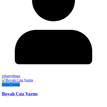
erhanyilmaz
Soru Cevap
Boyalı Çıta Varmı