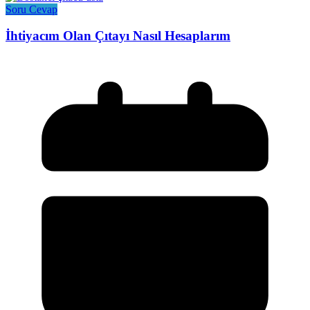
Soru Cevap
İhtiyacım Olan Çıtayı Nasıl Hesaplarım