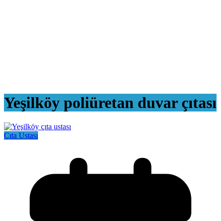
Yeşilköy poliüretan duvar çıtası
Çıta Ustası