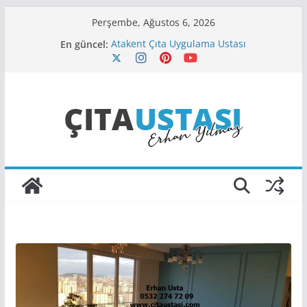
Skip
Perşembe, Ağustos 6, 2026
to
En güncel:
Atakent Çıta Uygulama Ustası
content
Aksaray Çıta Ustası
Çengelköy Çıta Ustası
Cihangir Çıta Ustası
Beylerbeyi Çıta Firması