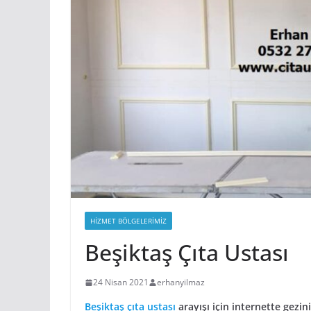
27 Nisan 2021
erhanyilmaz
HIZMET BÖLGELERIMIZ
Beşiktaş Çıta Ustası
24 Nisan 2021
erhanyilmaz
Beşiktaş çıta ustası
arayışı için internette gezi