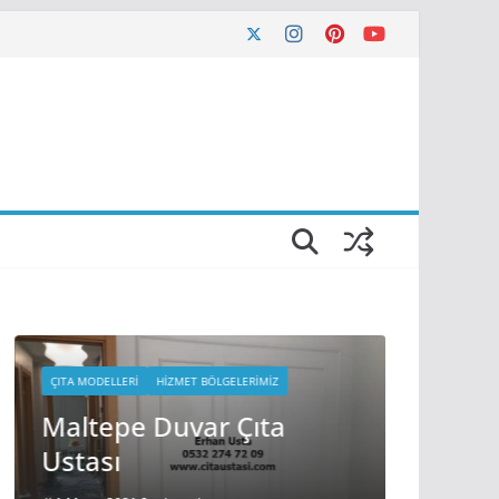
ÇITA MODELLERI
HIZMET BÖLGELERIMIZ
Maltepe Duvar Çıta
ÇITA MODELLE
Ustası
Güneşl