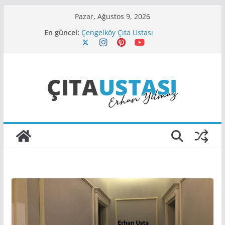
Skip
Pazar, Ağustos 9, 2026
to
En güncel:
Çengelköy Çıta Ustası
content
Cihangir Çıta Ustası
Beylerbeyi Çıta Firması
Atakent Çıta Uygulama Ustası
Aksaray Çıta Ustası