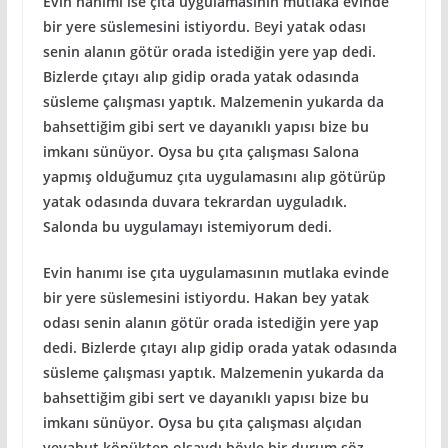
Evin hanımı ise çıta uygulamasının mutlaka evinde
bir yere süslemesini istiyordu.
B
eyi yatak odası
senin alanın götür orada istediğin yere yap dedi.
Bizlerde çıtayı alıp gidip orada yatak odasında
süsleme çalışması yaptık. Malzemenin yukarda da
bahsettiğim gibi sert ve dayanıklı yapısı bize bu
imkanı sünüyor. Oysa bu çıta çalışması Salona
yapmış olduğumuz çıta uygulamasını alıp götürüp
yatak odasında duvara tekrardan uyguladık.
Salonda bu uygulamayı istemiyorum dedi.
Evin hanımı ise çıta uygulamasının mutlaka evinde
bir yere süslemesini istiyordu. Hakan bey yatak
odası senin alanın götür orada istediğin yere yap
dedi. Bizlerde çıtayı alıp gidip orada yatak odasında
süsleme çalışması yaptık. Malzemenin yukarda da
bahsettiğim gibi sert ve dayanıklı yapısı bize bu
imkanı sünüyor. Oysa bu çıta çalışması alçıdan
veyahut köpükten olsaydı böyle bir durum söz